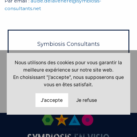
Par email :
aude.delavenere@symbiosis-
consultants.net
Symbiosis Consultants
92, rue de Cléry
Nous utilisons des cookies pour vous garantir la
75002 Paris
meilleure expérience sur notre site web.
En choisissant "j'accepte", nous supposerons que
01 40 28 18 78
vous en êtes satisfait.
J'accepte
Je refuse
Inscrivez
des collaborateurs