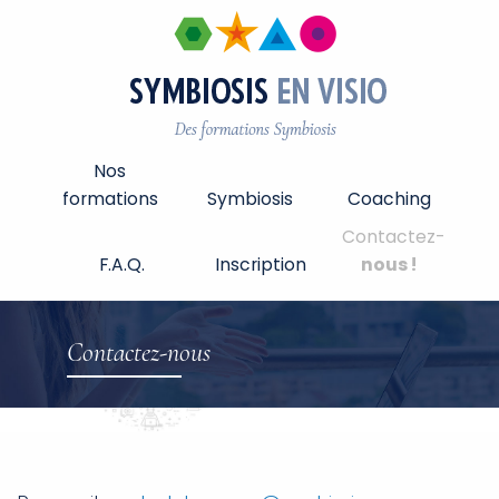
Nos
formations
Symbiosis
Coaching
Contactez-
F.A.Q.
Inscription
nous !
Contactez-nous