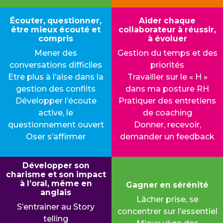
Écouter, questionner,
Aider chaque
être mieux écouté et
collaborateur à réussir,
compris
à évoluer
Mener des
Gestion du temps et des
conversations difficiles
priorités
Etre plus à l’aise dans la
Travailler sur le « H »
gestion des conflits
dans ma posture RH
Développer l’écoute
Pratiquer des entretiens
active, le
de coaching
questionnement ouvert
Donner, recevoir,
Oser s’affirmer
demander un feedback
Développer son
charisme et son impact
à l’oral, même en
Gagner en sérénité
anglais
Lâcher prise, se
S’entrainer au Story
concentrer sur l’essentiel
telling