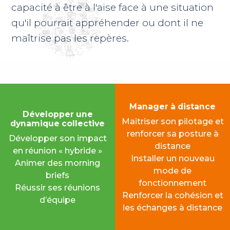
capacité à être à l'aise face à une situation
qu'il pourrait appréhender ou dont il ne
maîtrise pas les repères.
Manager à distance
Développer une
Maitriser son pilotage et
dynamique collective
renforcer sa posture à
Développer son impact
distance
en réunion « hybride »
Installer un nouveau
Animer des morning
mode de
briefs
fonctionnement
Réussir ses réunions
Renforcer la cohésion et
d’équipe
les échanges à distance