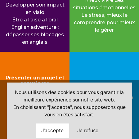
Mieux vivre des
Developper son impact
situations émotionnelles
en visio
Le stress, mieux le
Être à l’aise à l’oral
comprendre pour mieux
English adventure :
le gérer
dépasser ses blocages
en anglais
Présenter un projet et
convaincre
Négocier «gagnant»
Maîtriser l’art du Pitch
Nous utilisons des cookies pour vous garantir la
Former aux techniques
Convaincre, entrainer
meilleure expérience sur notre site web.
de vente
l’adhésion sur des
En choisissant "j'accepte", nous supposerons que
projets à enjeux
vous en êtes satisfait.
J'accepte
Je refuse