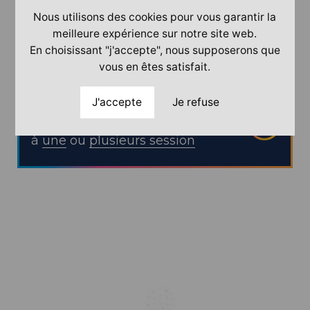
Nous utilisons des cookies pour vous garantir la
DURÉE
meilleure expérience sur notre site web.
En choisissant "j'accepte", nous supposerons que
Public concerné :
vous en êtes satisfait.
J'accepte
Je refuse
Inscrivez
des collaborateurs
à
une
ou
plusieurs session
PROCHAINES SESSIONS